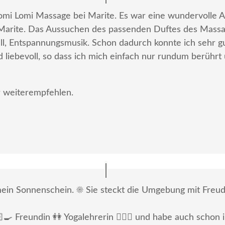
omi Lomi Massage bei Marite. Es war eine wundervolle A
arite. Das Aussuchen des passenden Duftes des Massag
ll, Entspannungsmusik. Schon dadurch konnte ich sehr g
 liebevoll, so dass ich mich einfach nur rundum berüh
ur weiterempfehlen.
in Sonnenschein. ☀️ Sie steckt die Umgebung mit Freude
🏻‍🍳 Freundin 👭 Yogalehrerin 🧘🏻‍♀️ und habe auch sch